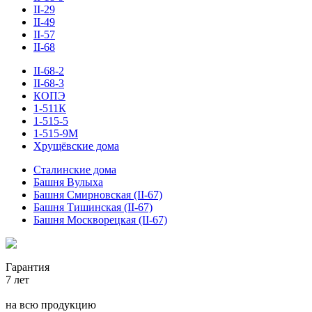
II-29
II-49
II-57
II-68
II-68-2
II-68-3
КОПЭ
1-511К
1-515-5
1-515-9М
Хрущёвские дома
Сталинские дома
Башня Вулыха
Башня Смирновская (II-67)
Башня Тишинская (II-67)
Башня Москворецкая (II-67)
Гарантия
7 лет
на всю продукцию