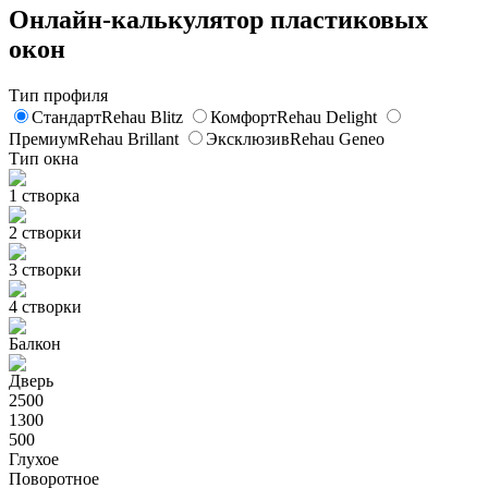
Онлайн-калькулятор пластиковых
окон
Тип профиля
Стандарт
Rehau Blitz
Комфорт
Rehau Delight
Премиум
Rehau Brillant
Эксклюзив
Rehau Geneo
Тип окна
1 створка
2 створки
3 створки
4 створки
Балкон
Дверь
2500
1300
500
Глухое
Поворотное