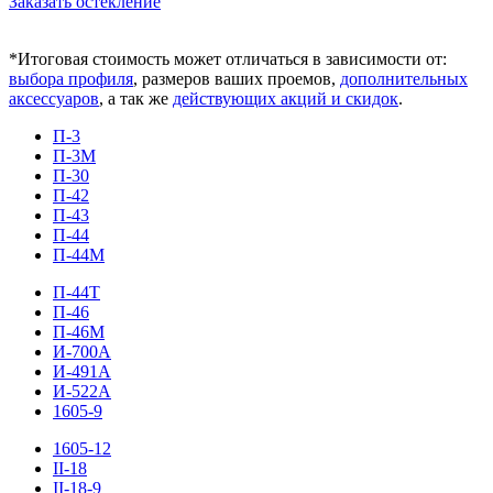
Заказать остекление
*Итоговая стоимость может отличаться в зависимости от:
выбора профиля
, размеров ваших проемов,
дополнительных
аксессуаров
, а так же
действующих акций и скидок
.
П-3
П-3М
П-30
П-42
П-43
П-44
П-44М
П-44Т
П-46
П-46М
И-700А
И-491А
И-522А
1605-9
1605-12
II-18
II-18-9