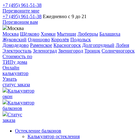
+7 (495) 961-51-38
Перезвоните мне
+7 (495) 961-51-38
Ежедневно с 9 до 21
Перезвоним вам
Москва
Москва
Щёлково
Химки
Мытищи
Люберцы
Балашиха
Жуковский
Одинцово
Королёв
Подольск
Домодедово
Раменское
Красногорск
Долгопрудный
Лобня
Электросталь
Зеленоград
Звенигород
Троицк
Солнечногорск
Стоимость по
ТИПу дома
Онлайн
калькулятор
Узнать
статус заказа
Калькулятор
окон
Калькулятор
балконов
Статус
заказа
Остекление балконов
Калькулятор остекления