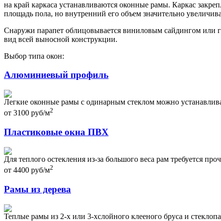
на край каркаса устанавливаются оконные рамы. Каркас закре
площадь пола, но внутренний его объем значительно увеличива
Снаружи парапет облицовывается виниловым сайдингом или го
вид всей выносной конструкции.
Выбор типа окон:
Алюминиевый профиль
Легкие оконные рамы с одинарным стеклом можно устанавливат
2
от
3100
руб
/м
Пластиковые окна ПВХ
Для теплого остекления из-за большого веса рам требуется пр
2
от
4400
руб
/м
Рамы из дерева
Теплые рамы из 2-х или 3-хслойного клееного бруса и стеклоп