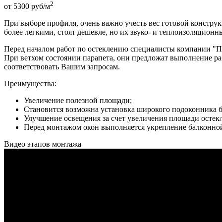
2
от
5300
руб
/м
При выборе профиля, очень важно учесть вес готовой констру
более легкими, стоят дешевле, но их звуко- и теплоизоляционн
Перед началом работ по остеклению специалисты компании "Па
При ветхом состоянии парапета, они предложат выполнение раб
соответствовать Вашим запросам.
Преимущества:
Увеличение полезной площади;
Становится возможна установка широкого подоконника б
Улучшение освещения за счет увеличения площади остек
Перед монтажом окон выполняется укрепление балконной
Видео этапов монтажа