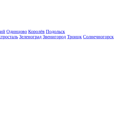
кий
Одинцово
Королёв
Подольск
тросталь
Зеленоград
Звенигород
Троицк
Солнечногорск