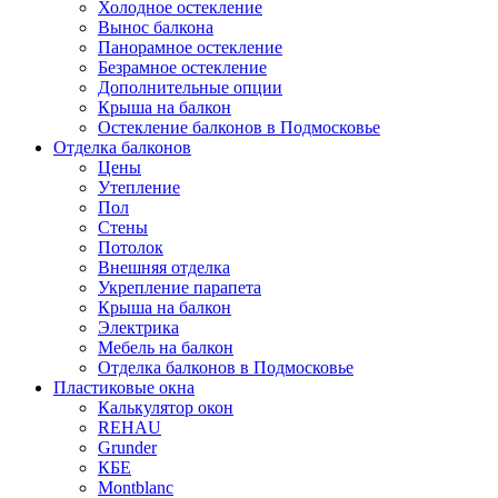
Холодное остекление
Вынос балкона
Панорамное остекление
Безрамное остекление
Дополнительные опции
Крыша на балкон
Остекление балконов в Подмосковье
Отделка балконов
Цены
Утепление
Пол
Стены
Потолок
Внешняя отделка
Укрепление парапета
Крыша на балкон
Электрика
Мебель на балкон
Отделка балконов в Подмосковье
Пластиковые окна
Калькулятор окон
REHAU
Grunder
КБЕ
Montblanc