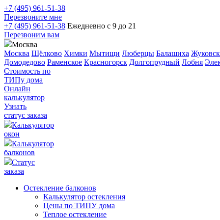
+7 (495) 961-51-38
Перезвоните мне
+7 (495) 961-51-38
Ежедневно с 9 до 21
Перезвоним вам
Москва
Москва
Щёлково
Химки
Мытищи
Люберцы
Балашиха
Жуковс
Домодедово
Раменское
Красногорск
Долгопрудный
Лобня
Элек
Стоимость по
ТИПу дома
Онлайн
калькулятор
Узнать
статус заказа
Калькулятор
окон
Калькулятор
балконов
Статус
заказа
Остекление балконов
Калькулятор остекления
Цены по ТИПУ дома
Теплое остекление