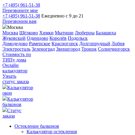
+7 (495) 961-51-38
Перезвоните мне
+7 (495) 961-51-38
Ежедневно с 9 до 21
Перезвоним вам
Москва
Москва
Щёлково
Химки
Мытищи
Люберцы
Балашиха
Жуковский
Одинцово
Королёв
Подольск
Домодедово
Раменское
Красногорск
Долгопрудный
Лобня
Электросталь
Зеленоград
Звенигород
Троицк
Солнечногорск
Стоимость по
ТИПу дома
Онлайн
калькулятор
Узнать
статус заказа
Калькулятор
окон
Калькулятор
балконов
Статус
заказа
Остекление балконов
Калькулятор остекления