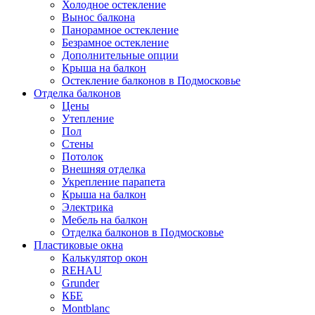
Холодное остекление
Вынос балкона
Панорамное остекление
Безрамное остекление
Дополнительные опции
Крыша на балкон
Остекление балконов в Подмосковье
Отделка балконов
Цены
Утепление
Пол
Стены
Потолок
Внешняя отделка
Укрепление парапета
Крыша на балкон
Электрика
Мебель на балкон
Отделка балконов в Подмосковье
Пластиковые окна
Калькулятор окон
REHAU
Grunder
КБЕ
Montblanc