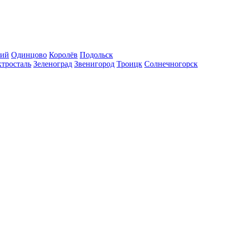
кий
Одинцово
Королёв
Подольск
тросталь
Зеленоград
Звенигород
Троицк
Солнечногорск