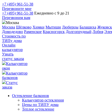
+7 (495) 961-51-38
Перезвоните мне
+7 (495) 961-51-38
Ежедневно с 9 до 21
Перезвоним вам
Москва
Москва
Щёлково
Химки
Мытищи
Люберцы
Балашиха
Жуковс
Домодедово
Раменское
Красногорск
Долгопрудный
Лобня
Элек
Стоимость по
ТИПу дома
Онлайн
калькулятор
Узнать
статус заказа
Калькулятор
окон
Калькулятор
балконов
Статус
заказа
Остекление балконов
Калькулятор остекления
Цены по ТИПУ дома
Теплое остекление