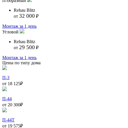
П-образный
Rehau Blitz
32 000
от
₽
Монтаж за 1 день
Угловой
Rehau Blitz
29 500
от
₽
Монтаж за 1 день
Цены по типу дома
П-3
от 18 125
₽
П-44
от 20 300
₽
П-44Т
от 19 575
₽