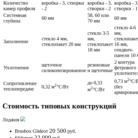
Количество
коробка - 3, створки
коробка - 3,
коробка - 3
камер профиля
- 2
створки - 2
створки - 1
Системная
58, 60 или
60 мм
60 мм
глубина
70 мм
стекло 4-6
стекло 3-5
мм,
стекло 4 мм,
мм,
стеклопаке
Заполнение
стеклопакет 20 мм
стеклопакет
16 мм,
18 мм
сендвич-
панели 10
2 контура
щеточное
резиновые
Уплотнение
фетрового
силиконизированное
и щеточные
уплотните
2
0,73 м
°C/
до 0,33
Сопротивление
2
0,32 м
°C/Вт
(без
2
теплопередаче
м
°C/Вт
армирован
Стоимость типовых конструкций
Лоджия
20 500
Brusbox Glide
от
руб.
22 000
Slidors
от
руб.