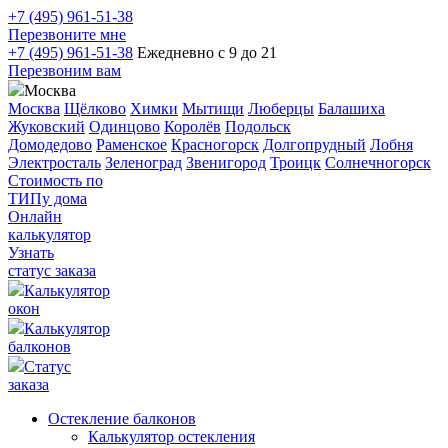
+7 (495) 961-51-38
Перезвоните мне
+7 (495) 961-51-38
Ежедневно с 9 до 21
Перезвоним вам
Москва
Москва
Щёлково
Химки
Мытищи
Люберцы
Балашиха
Жуковский
Одинцово
Королёв
Подольск
Домодедово
Раменское
Красногорск
Долгопрудный
Лобня
Электросталь
Зеленоград
Звенигород
Троицк
Солнечногорск
Стоимость по
ТИПу дома
Онлайн
калькулятор
Узнать
статус заказа
Калькулятор
окон
Калькулятор
балконов
Статус
заказа
Остекление балконов
Калькулятор остекления