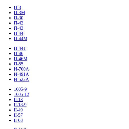
П-3
П-3М
П-30
П-42
П-43
П-44
П-44М
П-44Т
П-46
П-46М
П-55
И-700А
И-491А
И-522А
1605-9
1605-12
II-18
II-18-9
II-49
II-57
II-68