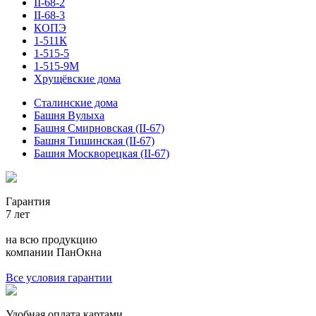
II-68-2
II-68-3
КОПЭ
1-511К
1-515-5
1-515-9М
Хрущёвские дома
Сталинские дома
Башня Вулыха
Башня Смирновская (II-67)
Башня Тишинская (II-67)
Башня Москворецкая (II-67)
Гарантия
7 лет
на всю продукцию
компании ПанОкна
Все условия гарантии
Удобная оплата картами