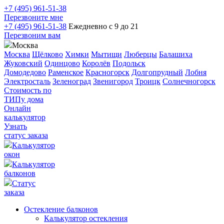
+7 (495) 961-51-38
Перезвоните мне
+7 (495) 961-51-38
Ежедневно с 9 до 21
Перезвоним вам
Москва
Москва
Щёлково
Химки
Мытищи
Люберцы
Балашиха
Жуковский
Одинцово
Королёв
Подольск
Домодедово
Раменское
Красногорск
Долгопрудный
Лобня
Электросталь
Зеленоград
Звенигород
Троицк
Солнечногорск
Стоимость по
ТИПу дома
Онлайн
калькулятор
Узнать
статус заказа
Калькулятор
окон
Калькулятор
балконов
Статус
заказа
Остекление балконов
Калькулятор остекления