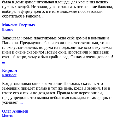
была в доме дополнительная площадь для хранения всяких
нужных вещей. Не знали, у кого заказать остекление балкона,
выбирали фирму долго, в итоге знакомые посоветовали
обратиться в Panokna.
...
Максим Озерных
Видное
Заказывал новые пластиковые окна себе домой в компании
Панокна. Предыдущие были то ли не качественными, то ли
плохо установлены, но дома на подоконнике всю зиму лежал
иней и очень сквозило! Новые окна изготовили и привезли
очень быстро, чему я был крайне рад. Окнами очень доволен!
...
Кирилл
Климовск
Когда заказывал окна в компании Панокна, сказали, что
замерщик приедет прямо в тот же день, когда я звонил. Но в
итоге его я так и не дождался. Правда мне перезвонили,
предупредили, что вышла небольшая накладка и замерщик не
успевает.
...
Олег Аникеев
Москва