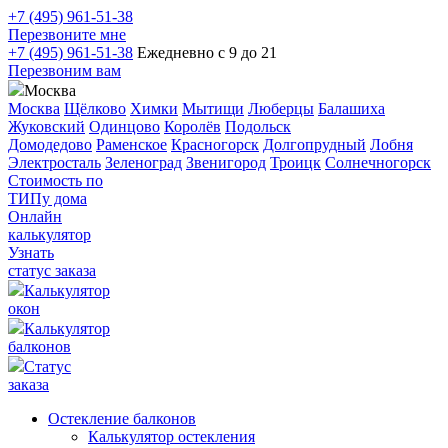
+7 (495) 961-51-38
Перезвоните мне
+7 (495) 961-51-38
Ежедневно с 9 до 21
Перезвоним вам
Москва
Москва
Щёлково
Химки
Мытищи
Люберцы
Балашиха
Жуковский
Одинцово
Королёв
Подольск
Домодедово
Раменское
Красногорск
Долгопрудный
Лобня
Электросталь
Зеленоград
Звенигород
Троицк
Солнечногорск
Стоимость по
ТИПу дома
Онлайн
калькулятор
Узнать
статус заказа
Калькулятор
окон
Калькулятор
балконов
Статус
заказа
Остекление балконов
Калькулятор остекления