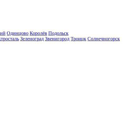
кий
Одинцово
Королёв
Подольск
тросталь
Зеленоград
Звенигород
Троицк
Солнечногорск