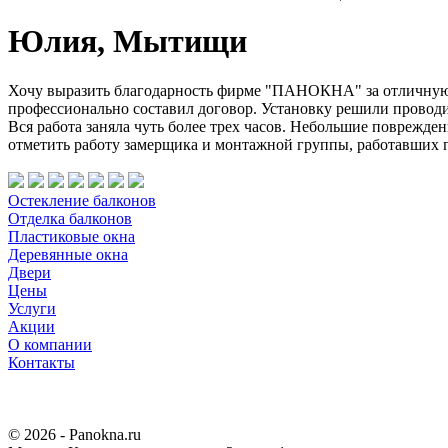
Юлия, Мытищи
Хочу выразить благодарность фирме "ПАНОКНА" за отличную р
профессионально составил договор. Установку решили проводит
Вся работа заняла чуть более трех часов. Небольшие поврежд
отметить работу замерщика и монтажной группы, работавших п
Остекление балконов
Отделка балконов
Пластиковые окна
Деревянные окна
Двери
Цены
Услуги
Акции
О компании
Контакты
© 2026 - Panokna.ru