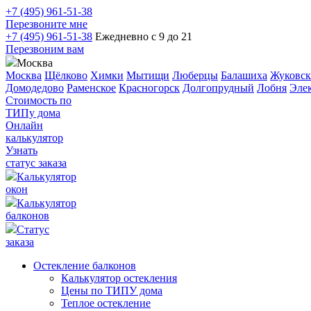
+7 (495) 961-51-38
Перезвоните мне
+7 (495) 961-51-38
Ежедневно с 9 до 21
Перезвоним вам
Москва
Москва
Щёлково
Химки
Мытищи
Люберцы
Балашиха
Жуковс
Домодедово
Раменское
Красногорск
Долгопрудный
Лобня
Элек
Стоимость по
ТИПу дома
Онлайн
калькулятор
Узнать
статус заказа
Калькулятор
окон
Калькулятор
балконов
Статус
заказа
Остекление балконов
Калькулятор остекления
Цены по ТИПУ дома
Теплое остекление