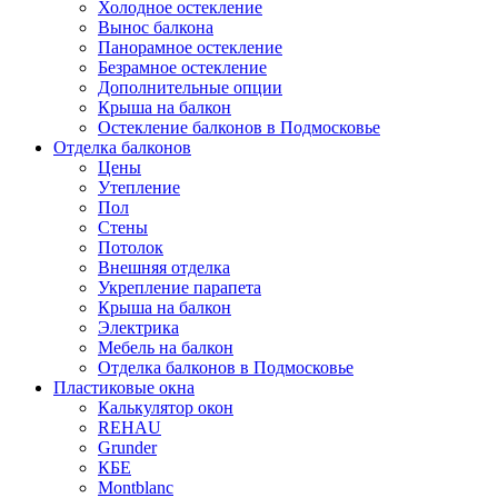
Холодное остекление
Вынос балкона
Панорамное остекление
Безрамное остекление
Дополнительные опции
Крыша на балкон
Остекление балконов в Подмосковье
Отделка балконов
Цены
Утепление
Пол
Стены
Потолок
Внешняя отделка
Укрепление парапета
Крыша на балкон
Электрика
Мебель на балкон
Отделка балконов в Подмосковье
Пластиковые окна
Калькулятор окон
REHAU
Grunder
КБЕ
Montblanc