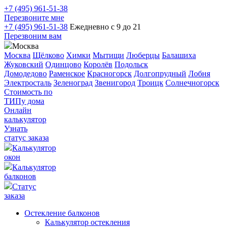
+7 (495) 961-51-38
Перезвоните мне
+7 (495) 961-51-38
Ежедневно с 9 до 21
Перезвоним вам
Москва
Москва
Щёлково
Химки
Мытищи
Люберцы
Балашиха
Жуковский
Одинцово
Королёв
Подольск
Домодедово
Раменское
Красногорск
Долгопрудный
Лобня
Электросталь
Зеленоград
Звенигород
Троицк
Солнечногорск
Стоимость по
ТИПу дома
Онлайн
калькулятор
Узнать
статус заказа
Калькулятор
окон
Калькулятор
балконов
Статус
заказа
Остекление балконов
Калькулятор остекления