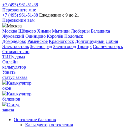
+7 (495) 961-51-38
Перезвоните мне
+7 (495) 961-51-38
Ежедневно с 9 до 21
Перезвоним вам
Москва
Москва
Щёлково
Химки
Мытищи
Люберцы
Балашиха
Жуковский
Одинцово
Королёв
Подольск
Домодедово
Раменское
Красногорск
Долгопрудный
Лобня
Электросталь
Зеленоград
Звенигород
Троицк
Солнечногорск
Стоимость по
ТИПу дома
Онлайн
калькулятор
Узнать
статус заказа
Калькулятор
окон
Калькулятор
балконов
Статус
заказа
Остекление балконов
Калькулятор остекления