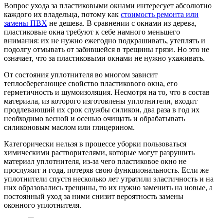
Вопрос ухода за пластиковыми окнами интересует абсолютно
каждого их владельца, потому как
стоимость ремонта или
замены ПВХ
не дешева. В сравнении с окнами из дерева,
пластиковые окна требуют к себе намного меньшего
внимания: их не нужно ежегодно подкрашивать, утеплять и
подолгу отмывать от забившейся в трещины грязи. Но это не
означает, что за пластиковыми окнами не нужно ухаживать.
От состояния уплотнителя во многом зависит
теплосберегающее свойство пластикового окна, его
герметичность и шумоизоляция. Несмотря на то, что в состав
материала, из которого изготовлены уплотнители, входит
продлевающий их срок службы силикон, два раза в год их
необходимо весной и осенью очищать и обрабатывать
силиконовым маслом или глицерином.
Категорически нельзя в процессе уборки пользоваться
химическими растворителями, которые могут разрушить
материал уплотнителя, из-за чего пластиковое окно не
прослужит и года, потеряв свою функциональность. Если же
уплотнители спустя несколько лет утратили эластичность и на
них образовались трещины, то их нужно заменить на новые, а
постоянный уход за ними снизит вероятность замены
оконного уплотнителя.