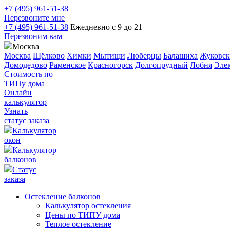
+7 (495) 961-51-38
Перезвоните мне
+7 (495) 961-51-38
Ежедневно с 9 до 21
Перезвоним вам
Москва
Москва
Щёлково
Химки
Мытищи
Люберцы
Балашиха
Жуковс
Домодедово
Раменское
Красногорск
Долгопрудный
Лобня
Элек
Стоимость по
ТИПу дома
Онлайн
калькулятор
Узнать
статус заказа
Калькулятор
окон
Калькулятор
балконов
Статус
заказа
Остекление балконов
Калькулятор остекления
Цены по ТИПУ дома
Теплое остекление