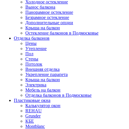
Холодное остекление
Вынос балкона
Панорамное остекление
Безрамное остекление
Дополнительные опции
Крыша на балкон
Остекление балконов в Подмосковье
Отделка балконов
Цены
Утепление
Пол
Стены
Потолок
Внешняя отделка
Укрепление парапета
Крыша на балкон
Электрика
Мебель на балкон
Отделка балконов в Подмосковье
Пластиковые окна
Калькулятор окон
REHAU
Grunder
КБЕ
Montblanc