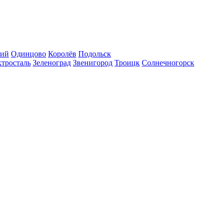
кий
Одинцово
Королёв
Подольск
тросталь
Зеленоград
Звенигород
Троицк
Солнечногорск