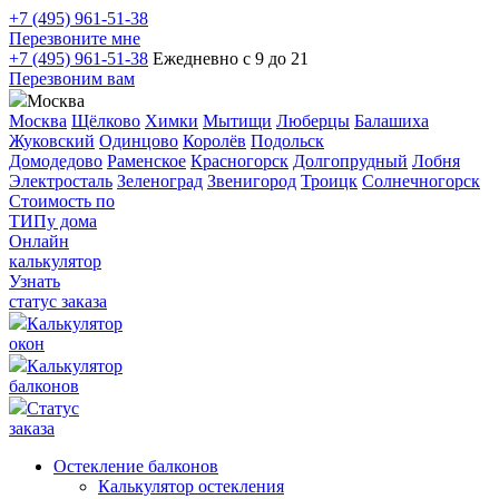
+7 (495) 961-51-38
Перезвоните мне
+7 (495) 961-51-38
Ежедневно с 9 до 21
Перезвоним вам
Москва
Москва
Щёлково
Химки
Мытищи
Люберцы
Балашиха
Жуковский
Одинцово
Королёв
Подольск
Домодедово
Раменское
Красногорск
Долгопрудный
Лобня
Электросталь
Зеленоград
Звенигород
Троицк
Солнечногорск
Стоимость по
ТИПу дома
Онлайн
калькулятор
Узнать
статус заказа
Калькулятор
окон
Калькулятор
балконов
Статус
заказа
Остекление балконов
Калькулятор остекления