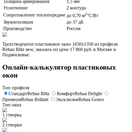
Толщина армирования
1,5 мм
Уплотнение
2 контура
2
Сопротивление теплопередаче
до 0,70 м
°C/Вт
Звукоизоляция
до 37 дБ
Производство
Россия
Трехстворчатое пластиковое окно 1650x1350 из профиля
Rehau Blitz new, заказать по цене 17 860 руб. в Москве и
Подмосковье.
Онлайн-калькулятор пластиковых
окон
Тип профиля
Стандарт
Rehau Blitz
Комфорт
Rehau Delight
Премиум
Rehau Brillant
Эксклюзив
Rehau Geneo
Тип окна
1 створка
2 створки