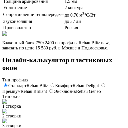
Толщина армирования
1,5 мм
Уплотнение
2 контура
2
Сопротивление теплопередаче
до 0,70 м
°C/Вт
Звукоизоляция
до 37 дБ
Производство
Россия
Балконный блок 750x2400 из профиля Rehau Blitz new,
заказать по цене 15 580 руб. в Москве и Подмосковье.
Онлайн-калькулятор пластиковых
окон
Тип профиля
Стандарт
Rehau Blitz
Комфорт
Rehau Delight
Премиум
Rehau Brillant
Эксклюзив
Rehau Geneo
Тип окна
1 створка
2 створки
3 створки