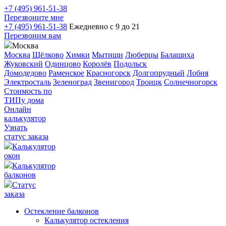
+7 (495) 961-51-38
Перезвоните мне
+7 (495) 961-51-38
Ежедневно с 9 до 21
Перезвоним вам
Москва
Москва
Щёлково
Химки
Мытищи
Люберцы
Балашиха
Жуковский
Одинцово
Королёв
Подольск
Домодедово
Раменское
Красногорск
Долгопрудный
Лобня
Электросталь
Зеленоград
Звенигород
Троицк
Солнечногорск
Стоимость по
ТИПу дома
Онлайн
калькулятор
Узнать
статус заказа
Калькулятор
окон
Калькулятор
балконов
Статус
заказа
Остекление балконов
Калькулятор остекления