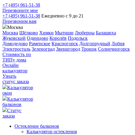
+7 (495) 961-51-38
Перезвоните мне
+7 (495) 961-51-38
Ежедневно с 9 до 21
Перезвоним вам
Москва
Москва
Щёлково
Химки
Мытищи
Люберцы
Балашиха
Жуковский
Одинцово
Королёв
Подольск
Домодедово
Раменское
Красногорск
Долгопрудный
Лобня
Электросталь
Зеленоград
Звенигород
Троицк
Солнечногорск
Стоимость по
ТИПу дома
Онлайн
калькулятор
Узнать
статус заказа
Калькулятор
окон
Калькулятор
балконов
Статус
заказа
Остекление балконов
Калькулятор остекления