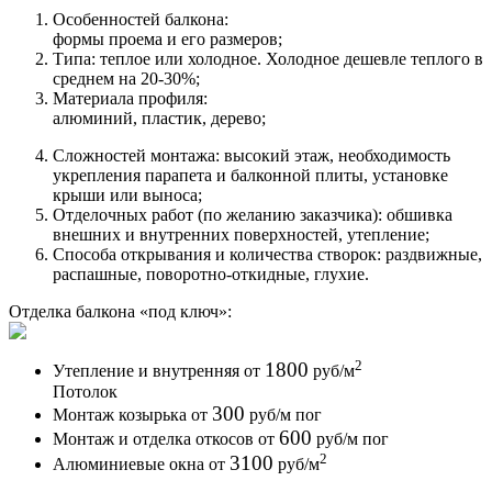
Особенностей балкона:
формы проема и его размеров;
Типа: теплое или холодное. Холодное дешевле теплого в
среднем на 20-30%;
Материала профиля:
алюминий, пластик, дерево;
Сложностей монтажа: высокий этаж, необходимость
укрепления парапета и балконной плиты, установке
крыши или выноса;
Отделочных работ (по желанию заказчика): обшивка
внешних и внутренних поверхностей, утепление;
Способа открывания и количества створок: раздвижные,
распашные, поворотно-откидные, глухие.
Отделка балкона
«под ключ»:
2
1800
Утепление и внутренняя
от
руб
/м
Потолок
300
Монтаж козырька
от
руб
/м пог
600
Монтаж и отделка откосов
от
руб
/м пог
2
3100
Алюминиевые окна
от
руб
/м