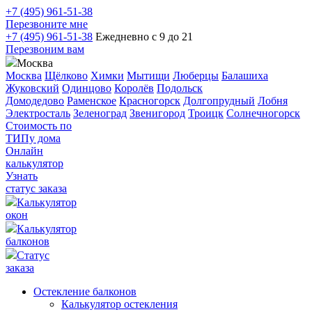
+7 (495) 961-51-38
Перезвоните мне
+7 (495) 961-51-38
Ежедневно с 9 до 21
Перезвоним вам
Москва
Москва
Щёлково
Химки
Мытищи
Люберцы
Балашиха
Жуковский
Одинцово
Королёв
Подольск
Домодедово
Раменское
Красногорск
Долгопрудный
Лобня
Электросталь
Зеленоград
Звенигород
Троицк
Солнечногорск
Стоимость по
ТИПу дома
Онлайн
калькулятор
Узнать
статус заказа
Калькулятор
окон
Калькулятор
балконов
Статус
заказа
Остекление балконов
Калькулятор остекления