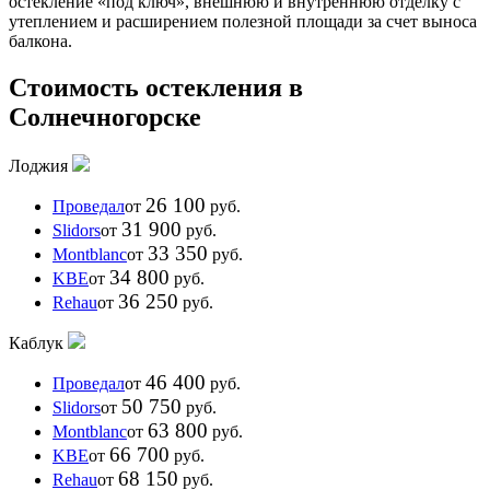
остекление «под ключ», внешнюю и внутреннюю отделку с
утеплением и расширением полезной площади за счет выноса
балкона.
Стоимость остекления в
Солнечногорске
Лоджия
26 100
Проведал
от
руб.
31 900
Slidors
от
руб.
33 350
Montblanc
от
руб.
34 800
KBE
от
руб.
36 250
Rehau
от
руб.
Каблук
46 400
Проведал
от
руб.
50 750
Slidors
от
руб.
63 800
Montblanc
от
руб.
66 700
KBE
от
руб.
68 150
Rehau
от
руб.