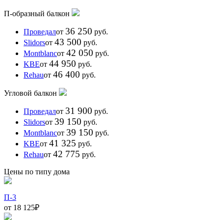
П-образный балкон
36 250
Проведал
от
руб.
43 500
Slidors
от
руб.
42 050
Montblanc
от
руб.
44 950
KBE
от
руб.
46 400
Rehau
от
руб.
Угловой балкон
31 900
Проведал
от
руб.
39 150
Slidors
от
руб.
39 150
Montblanc
от
руб.
41 325
KBE
от
руб.
42 775
Rehau
от
руб.
Цены по типу дома
П-3
от 18 125
₽