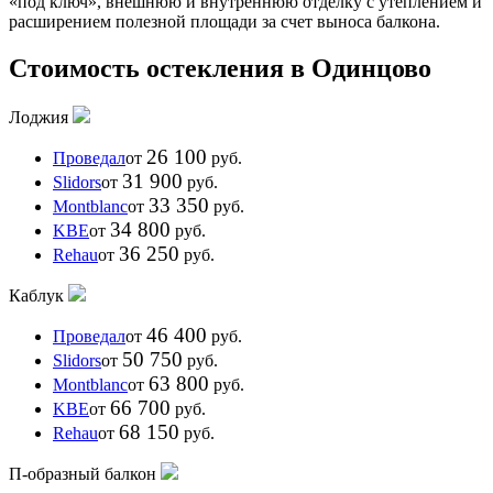
«под ключ», внешнюю и внутреннюю отделку с утеплением и
расширением полезной площади за счет выноса балкона.
Стоимость остекления в Одинцово
Лоджия
26 100
Проведал
от
руб.
31 900
Slidors
от
руб.
33 350
Montblanc
от
руб.
34 800
KBE
от
руб.
36 250
Rehau
от
руб.
Каблук
46 400
Проведал
от
руб.
50 750
Slidors
от
руб.
63 800
Montblanc
от
руб.
66 700
KBE
от
руб.
68 150
Rehau
от
руб.
П-образный балкон