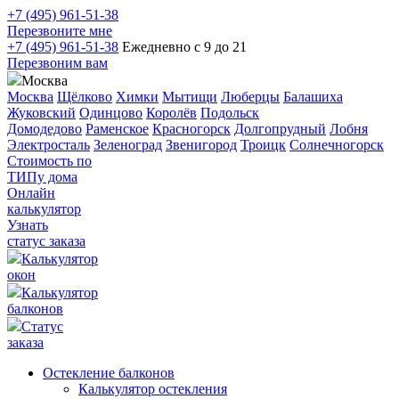
+7 (495) 961-51-38
Перезвоните мне
+7 (495) 961-51-38
Ежедневно с 9 до 21
Перезвоним вам
Москва
Москва
Щёлково
Химки
Мытищи
Люберцы
Балашиха
Жуковский
Одинцово
Королёв
Подольск
Домодедово
Раменское
Красногорск
Долгопрудный
Лобня
Электросталь
Зеленоград
Звенигород
Троицк
Солнечногорск
Стоимость по
ТИПу дома
Онлайн
калькулятор
Узнать
статус заказа
Калькулятор
окон
Калькулятор
балконов
Статус
заказа
Остекление балконов
Калькулятор остекления