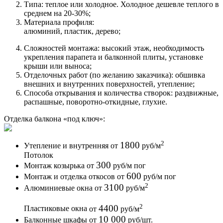
Типа: теплое или холодное. Холодное дешевле теплого в
среднем на 20-30%;
Материала профиля:
алюминий, пластик, дерево;
Сложностей монтажа: высокий этаж, необходимость
укрепления парапета и балконной плиты, установке
крыши или выноса;
Отделочных работ (по желанию заказчика): обшивка
внешних и внутренних поверхностей, утепление;
Способа открывания и количества створок: раздвижные,
распашные, поворотно-откидные, глухие.
Отделка балкона
«под ключ»:
2
1800
Утепление и внутренняя
от
руб
/м
Потолок
300
Монтаж козырька
от
руб
/м пог
600
Монтаж и отделка откосов
от
руб
/м пог
2
3100
Алюминиевые окна
от
руб
/м
2
4400
Пластиковые окна
от
руб
/м
10 000
Балконные шкафы
от
руб
/шт.