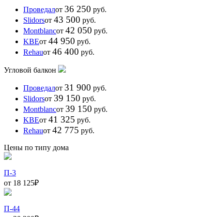
36 250
Проведал
от
руб.
43 500
Slidors
от
руб.
42 050
Montblanc
от
руб.
44 950
KBE
от
руб.
46 400
Rehau
от
руб.
Угловой балкон
31 900
Проведал
от
руб.
39 150
Slidors
от
руб.
39 150
Montblanc
от
руб.
41 325
KBE
от
руб.
42 775
Rehau
от
руб.
Цены по типу дома
П-3
от 18 125
₽
П-44