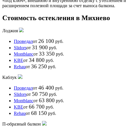
«под ключ», внешнюю и внутреннюю отделку с утеплением и
расширением полезной площади за счет выноса балкона.
Стоимость остекления в Михнево
Лоджия
26 100
Проведал
от
руб.
31 900
Slidors
от
руб.
33 350
Montblanc
от
руб.
34 800
KBE
от
руб.
36 250
Rehau
от
руб.
Каблук
46 400
Проведал
от
руб.
50 750
Slidors
от
руб.
63 800
Montblanc
от
руб.
66 700
KBE
от
руб.
68 150
Rehau
от
руб.
П-образный балкон