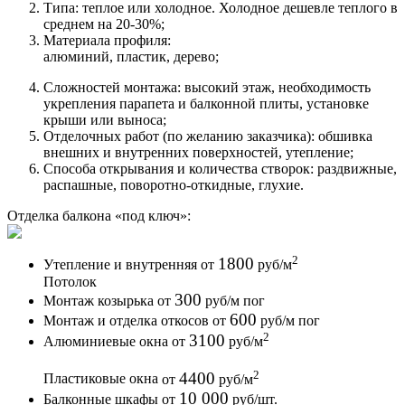
Типа: теплое или холодное. Холодное дешевле теплого в
среднем на 20-30%;
Материала профиля:
алюминий, пластик, дерево;
Сложностей монтажа: высокий этаж, необходимость
укрепления парапета и балконной плиты, установке
крыши или выноса;
Отделочных работ (по желанию заказчика): обшивка
внешних и внутренних поверхностей, утепление;
Способа открывания и количества створок: раздвижные,
распашные, поворотно-откидные, глухие.
Отделка балкона
«под ключ»:
2
1800
Утепление и внутренняя
от
руб
/м
Потолок
300
Монтаж козырька
от
руб
/м пог
600
Монтаж и отделка откосов
от
руб
/м пог
2
3100
Алюминиевые окна
от
руб
/м
2
4400
Пластиковые окна
от
руб
/м
10 000
Балконные шкафы
от
руб
/шт.