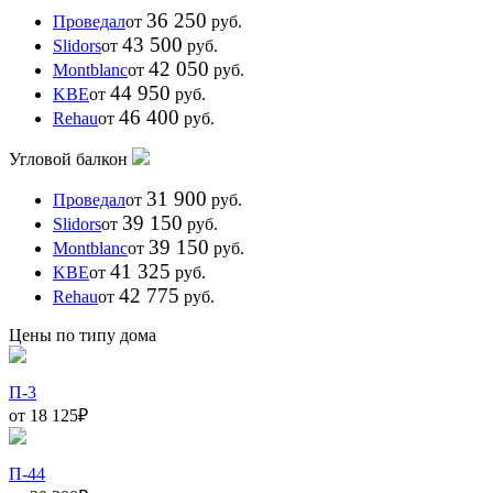
36 250
Проведал
от
руб.
43 500
Slidors
от
руб.
42 050
Montblanc
от
руб.
44 950
KBE
от
руб.
46 400
Rehau
от
руб.
Угловой балкон
31 900
Проведал
от
руб.
39 150
Slidors
от
руб.
39 150
Montblanc
от
руб.
41 325
KBE
от
руб.
42 775
Rehau
от
руб.
Цены по типу дома
П-3
от 18 125
₽
П-44