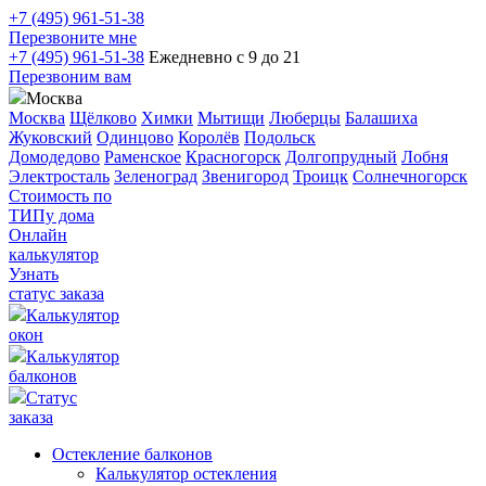
+7 (495) 961-51-38
Перезвоните мне
+7 (495) 961-51-38
Ежедневно с 9 до 21
Перезвоним вам
Москва
Москва
Щёлково
Химки
Мытищи
Люберцы
Балашиха
Жуковский
Одинцово
Королёв
Подольск
Домодедово
Раменское
Красногорск
Долгопрудный
Лобня
Электросталь
Зеленоград
Звенигород
Троицк
Солнечногорск
Стоимость по
ТИПу дома
Онлайн
калькулятор
Узнать
статус заказа
Калькулятор
окон
Калькулятор
балконов
Статус
заказа
Остекление балконов
Калькулятор остекления