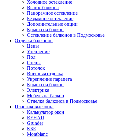
Холодное остекление
Вынос балкона
Панорамное остекление
Безрамное остекление
Дополнительные опции
Крыша на балкон
Остекление балконов в Подмосковье
Отделка балконов
Цены
Утепление
Пол
Стены
Потолок
Внешняя отделка
Укрепление парапета
Крыша на балкон
Электрика
Мебель на балкон
Отделка балконов в Подмосковье
Пластиковые окна
Калькулятор окон
REHAU
Grunder
КБЕ
Montblanc