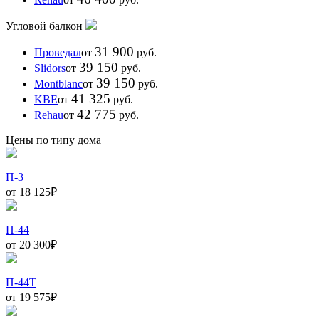
Угловой балкон
31 900
Проведал
от
руб.
39 150
Slidors
от
руб.
39 150
Montblanc
от
руб.
41 325
KBE
от
руб.
42 775
Rehau
от
руб.
Цены по типу дома
П-3
от 18 125
₽
П-44
от 20 300
₽
П-44Т
от 19 575
₽