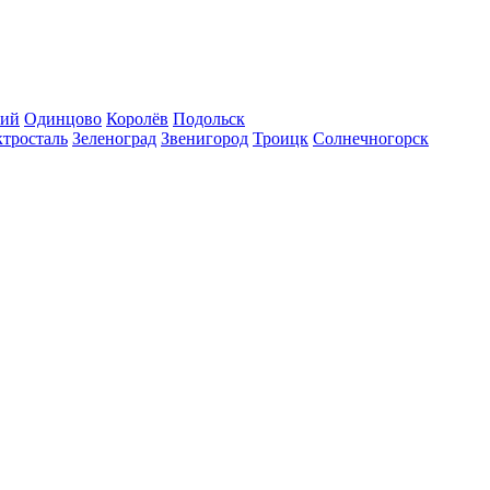
кий
Одинцово
Королёв
Подольск
тросталь
Зеленоград
Звенигород
Троицк
Солнечногорск