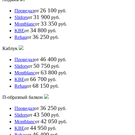
26 100
Проведал
от
руб.
31 900
Slidors
от
руб.
33 350
Montblanc
от
руб.
34 800
KBE
от
руб.
36 250
Rehau
от
руб.
Каблук
46 400
Проведал
от
руб.
50 750
Slidors
от
руб.
63 800
Montblanc
от
руб.
66 700
KBE
от
руб.
68 150
Rehau
от
руб.
П-образный балкон
36 250
Проведал
от
руб.
43 500
Slidors
от
руб.
42 050
Montblanc
от
руб.
44 950
KBE
от
руб.
46 400
Rehau
от
руб.