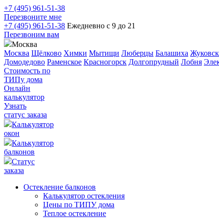
+7 (495) 961-51-38
Перезвоните мне
+7 (495) 961-51-38
Ежедневно с 9 до 21
Перезвоним вам
Москва
Москва
Щёлково
Химки
Мытищи
Люберцы
Балашиха
Жуковс
Домодедово
Раменское
Красногорск
Долгопрудный
Лобня
Элек
Стоимость по
ТИПу дома
Онлайн
калькулятор
Узнать
статус заказа
Калькулятор
окон
Калькулятор
балконов
Статус
заказа
Остекление балконов
Калькулятор остекления
Цены по ТИПУ дома
Теплое остекление