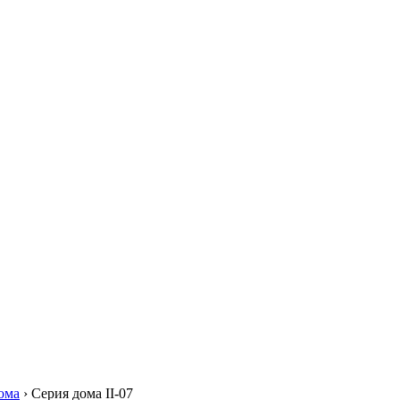
ома
›
Серия дома II-07