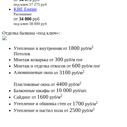
под ключ 57 275
руб
KBE Engine
Распашные
от
34 800
руб
под ключ 58 000
руб
Отделка балкона
«под ключ»:
2
1800
Утепление и внутренняя
от
руб
/м
Потолок
300
Монтаж козырька
от
руб
/м пог
600
Монтаж и отделка откосов
от
руб
/м пог
2
3100
Алюминиевые окна
от
руб
/м
2
4400
Пластиковые окна
от
руб
/м
10 000
Балконные шкафы
от
руб
/шт.
2
1600
Сайдинг
от
руб
/м
2
1700
Утепление и обшивка стен
от
руб
/м
2
2500
Утепление и настил пола
от
руб
/м