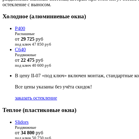
остекление с выносом.
Холодное (алюминиевые окна)
P400
Распашные
от
29 725
руб
под ключ 47 850
руб
C640
Раздвижные
от
22 475
руб
под ключ 40 600
руб
В цену II-07 «под ключ» включен монтаж, стандартные к
Все цены указаны без учёта скидок!
заказать остекление
Теплое (пластиковые окна)
Slidors
Раздвижные
от
34 800
руб
под ключ 50 750
руб