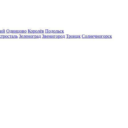
кий
Одинцово
Королёв
Подольск
тросталь
Зеленоград
Звенигород
Троицк
Солнечногорск