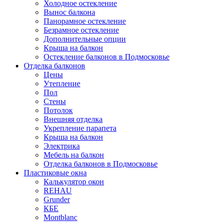
Холодное остекление
Вынос балкона
Панорамное остекление
Безрамное остекление
Дополнительные опции
Крыша на балкон
Остекление балконов в Подмосковье
Отделка балконов
Цены
Утепление
Пол
Стены
Потолок
Внешняя отделка
Укрепление парапета
Крыша на балкон
Электрика
Мебель на балкон
Отделка балконов в Подмосковье
Пластиковые окна
Калькулятор окон
REHAU
Grunder
КБЕ
Montblanc