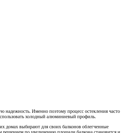
ую надежность. Именно поэтому процесс остекления часто
 использовать холодный алюминиевый профиль.
ких домах выбирают для своих балконов облегченные
ым решением по увеличению площади балкона становится и