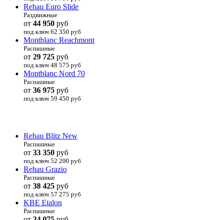
Rehau Euro Slide
Раздвижные
от
44 950
руб
под ключ 62 350
руб
Montblanc Reachmont
Распашные
от
29 725
руб
под ключ 48 575
руб
Montblanc Nord 70
Распашные
от
36 975
руб
под ключ 59 450
руб
Rehau Blitz New
Распашные
от
33 350
руб
под ключ 52 200
руб
Rehau Grazio
Распашные
от
38 425
руб
под ключ 57 275
руб
KBE Etalon
Распашные
от
34 075
руб