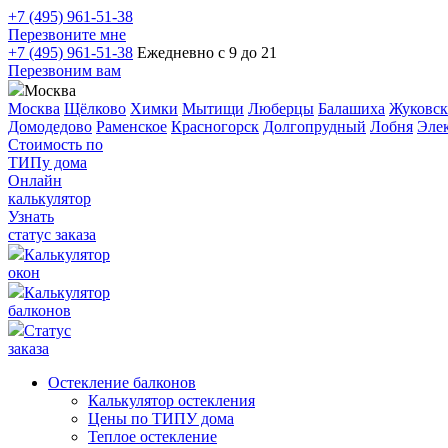
+7 (495) 961-51-38
Перезвоните мне
+7 (495) 961-51-38
Ежедневно с 9 до 21
Перезвоним вам
Москва
Москва
Щёлково
Химки
Мытищи
Люберцы
Балашиха
Жуковс
Домодедово
Раменское
Красногорск
Долгопрудный
Лобня
Элек
Стоимость по
ТИПу дома
Онлайн
калькулятор
Узнать
статус заказа
Калькулятор
окон
Калькулятор
балконов
Статус
заказа
Остекление балконов
Калькулятор остекления
Цены по ТИПУ дома
Теплое остекление