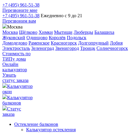
+7 (495) 961-51-38
Перезвоните мне
+7 (495) 961-51-38
Ежедневно с 9 до 21
Перезвоним вам
Москва
Москва
Щёлково
Химки
Мытищи
Люберцы
Балашиха
Жуковский
Одинцово
Королёв
Подольск
Домодедово
Раменское
Красногорск
Долгопрудный
Лобня
Электросталь
Зеленоград
Звенигород
Троицк
Солнечногорск
Стоимость по
ТИПу дома
Онлайн
калькулятор
Узнать
статус заказа
Калькулятор
окон
Калькулятор
балконов
Статус
заказа
Остекление балконов
Калькулятор остекления